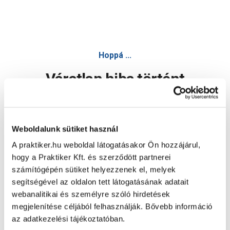
Hoppá ...
Váratlan hiba történt
Dolgozunk a hiba javításán. Egy kis türelmet kérünk.
Weboldalunk sütiket használ
A praktiker.hu weboldal látogatásakor Ön hozzájárul,
Oldal újratöltése
hogy a Praktiker Kft. és szerződött partnerei
számítógépén sütiket helyezzenek el, melyek
segítségével az oldalon tett látogatásának adatait
webanalitikai és személyre szóló hirdetések
megjelenítése céljából felhasználják. Bővebb információ
az adatkezelési tájékoztatóban.