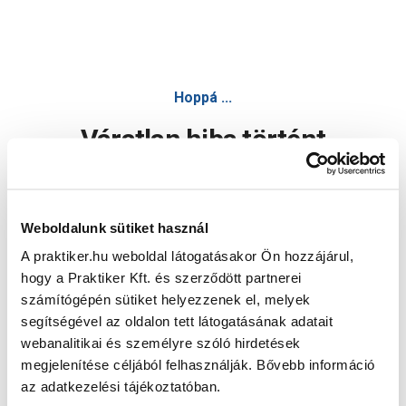
Hoppá ...
Váratlan hiba történt
Dolgozunk a hiba javításán. Egy kis türelmet kérünk.
Weboldalunk sütiket használ
A praktiker.hu weboldal látogatásakor Ön hozzájárul,
Oldal újratöltése
hogy a Praktiker Kft. és szerződött partnerei
számítógépén sütiket helyezzenek el, melyek
segítségével az oldalon tett látogatásának adatait
webanalitikai és személyre szóló hirdetések
megjelenítése céljából felhasználják. Bővebb információ
az adatkezelési tájékoztatóban.