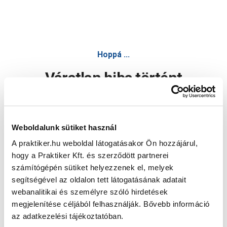
Hoppá ...
Váratlan hiba történt
Dolgozunk a hiba javításán. Egy kis türelmet kérünk.
Weboldalunk sütiket használ
A praktiker.hu weboldal látogatásakor Ön hozzájárul,
Oldal újratöltése
hogy a Praktiker Kft. és szerződött partnerei
számítógépén sütiket helyezzenek el, melyek
segítségével az oldalon tett látogatásának adatait
webanalitikai és személyre szóló hirdetések
megjelenítése céljából felhasználják. Bővebb információ
az adatkezelési tájékoztatóban.