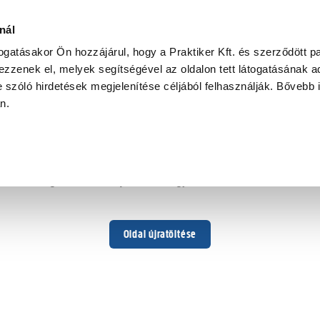
nál
togatásakor Ön hozzájárul, hogy a Praktiker Kft. és szerződött pa
zzenek el, melyek segítségével az oldalon tett látogatásának ad
 szóló hirdetések megjelenítése céljából felhasználják. Bővebb 
Hoppá ...
an.
Váratlan hiba történt
Dolgozunk a hiba javításán. Egy kis türelmet kérünk.
Oldal újratöltése