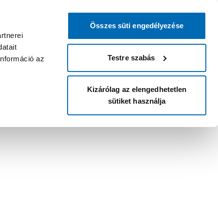
Összes süti engedélyezése
rtnerei
atait
Testre szabás
információ az
Kizárólag az elengedhetetlen
sütiket használja