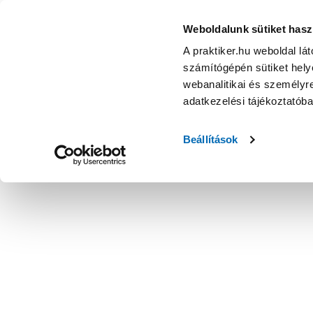
Weboldalunk sütiket hasz
A praktiker.hu weboldal lá
számítógépén sütiket helye
webanalitikai és személyre
adatkezelési tájékoztatób
Beállítások