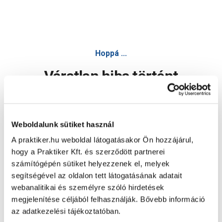
Hoppá ...
Váratlan hiba történt
Dolgozunk a hiba javításán. Egy kis türelmet kérünk.
Weboldalunk sütiket használ
A praktiker.hu weboldal látogatásakor Ön hozzájárul,
Oldal újratöltése
hogy a Praktiker Kft. és szerződött partnerei
számítógépén sütiket helyezzenek el, melyek
segítségével az oldalon tett látogatásának adatait
webanalitikai és személyre szóló hirdetések
megjelenítése céljából felhasználják. Bővebb információ
az adatkezelési tájékoztatóban.