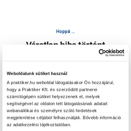
Hoppá ...
Váratlan hiba történt
Dolgozunk a hiba javításán. Egy kis türelmet kérünk.
Weboldalunk sütiket használ
A praktiker.hu weboldal látogatásakor Ön hozzájárul,
Oldal újratöltése
hogy a Praktiker Kft. és szerződött partnerei
számítógépén sütiket helyezzenek el, melyek
segítségével az oldalon tett látogatásának adatait
webanalitikai és személyre szóló hirdetések
megjelenítése céljából felhasználják. Bővebb információ
az adatkezelési tájékoztatóban.