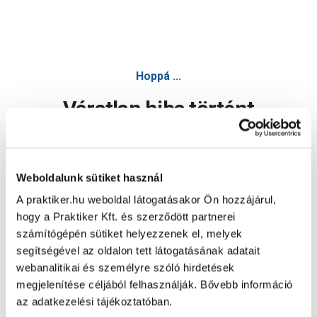
Hoppá ...
Váratlan hiba történt
Dolgozunk a hiba javításán. Egy kis türelmet kérünk.
Weboldalunk sütiket használ
A praktiker.hu weboldal látogatásakor Ön hozzájárul,
Oldal újratöltése
hogy a Praktiker Kft. és szerződött partnerei
számítógépén sütiket helyezzenek el, melyek
segítségével az oldalon tett látogatásának adatait
webanalitikai és személyre szóló hirdetések
megjelenítése céljából felhasználják. Bővebb információ
az adatkezelési tájékoztatóban.