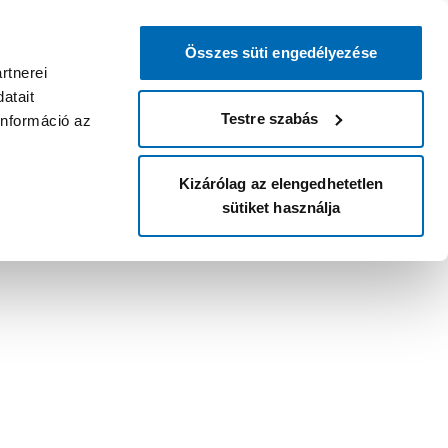
Összes süti engedélyezése
rtnerei
atait
Testre szabás
információ az
Kizárólag az elengedhetetlen
sütiket használja