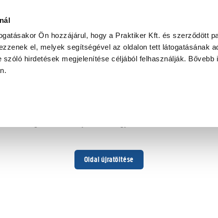
nál
togatásakor Ön hozzájárul, hogy a Praktiker Kft. és szerződött pa
zzenek el, melyek segítségével az oldalon tett látogatásának ad
 szóló hirdetések megjelenítése céljából felhasználják. Bővebb 
Hoppá ...
an.
Váratlan hiba történt
Dolgozunk a hiba javításán. Egy kis türelmet kérünk.
Oldal újratöltése