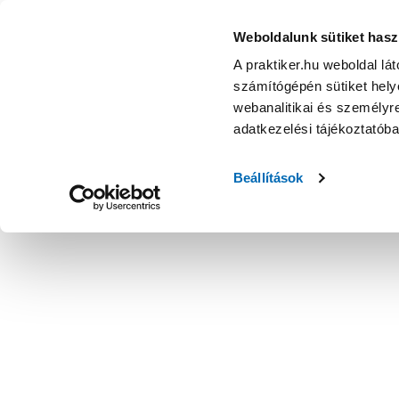
Weboldalunk sütiket hasz
A praktiker.hu weboldal lá
számítógépén sütiket helye
webanalitikai és személyre
adatkezelési tájékoztatób
Beállítások