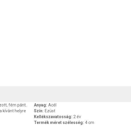
, SZAVATOSSÁG
CSOMAGOLÁSI ÉS SÚLY INFORMÁCIÓK
DOKU
ott, fém pánt.
Anyag
:
Acél
 kívánt helyre
Szín
:
Ezüst
Kellékszavatosság
:
2 év
Termék méret szélesség
:
4 cm