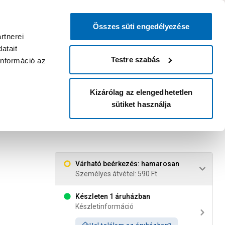
0
0
dvenc áruházam
:
Miért érdemes
Kérlek válassz
bejelentkezni?
Összes süti engedélyezése
Belépés
Listáim
Kosár
rtnerei
atait
Legyél Praktiker Plusz tag!
Áruházak és szolgáltatások
Karrier
Testre szabás
információ az
Kizárólag az elengedhetetlen
sütiket használja
Várható beérkezés: hamarosan
Személyes átvétel: 590 Ft
Készleten 1 áruházban
Készletinformáció