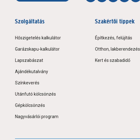
Szolgáltatás
Szakértői tippek
Hőszigetelés kalkulátor
Építkezés, felújítás
Garázskapu-kalkulátor
Otthon, lakberendezés
Lapszabászat
Kert és szabadidő
Ajándékutalvány
Színkeverés
Utánfutó kölcsönzés
Gépkölcsönzés
Nagyvásárlói program