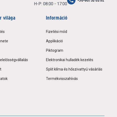
+36-80/32-32-32
H-P: 08:00 - 17:00
r világa
Információ
tés
Fizetési mód
énete
Applikáció
Piktogram
elelősségvállalás
Elektronikai hulladék kezelés
t
Split klíma és hőszivattyú vásárlás
latok
Termékvisszahívás