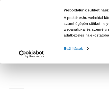
KATEGÓRIÁK
Weboldalunk sütiket hasz
A praktiker.hu weboldal lá
számítógépén sütiket helye
Ajánlatok
Márkanagykövet
Nyereményjáték
webanalitikai és személyre
adatkezelési tájékoztatób
Kezdőoldal
Építés, felújítás
Csavar, Zár, Vasalat
Kötőelem,
Beállítások