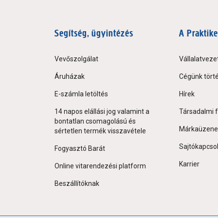
Segítség, ügyintézés
A Praktike
Vevőszolgálat
Vállalatveze
Áruházak
Cégünk tört
E-számla letöltés
Hírek
14 napos elállási jog valamint a
Társadalmi f
bontatlan csomagolású és
Márkaüzene
sértetlen termék visszavétele
Sajtókapcso
Fogyasztó Barát
Karrier
Online vitarendezési platform
Beszállítóknak