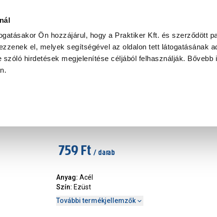
Ke
nál
togatásakor Ön hozzájárul, hogy a Praktiker Kft. és szerződött pa
zzenek el, melyek segítségével az oldalon tett látogatásának ad
Praktiker Professional
Szakiajánló
Ügyintézés és Információ
 szóló hirdetések megjelenítése céljából felhasználják. Bővebb 
an.
 vasalat
lakatszem 40x40mm
Cikkszám
:
423661
759 Ft
/ darab
Anyag
:
Acél
Szín
:
Ezüst
További termékjellemzők