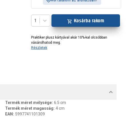
Hol találom az áruházban?
Kosárba rakom
1
Praktiker plusz kártyával akár 10%-kal olcsóbban
vásárolhatod meg.
Részletek
MENTUMOK, FELELŐS SZEMÉLY
Termék méret mélysége
:
6.5 cm
Termék méret magasság
:
4 cm
EAN
:
5997741101309