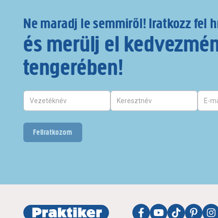
Ne maradj le semmiről! Iratkozz fel h
és merülj el kedvezmé
tengerében!
Feliratkozom