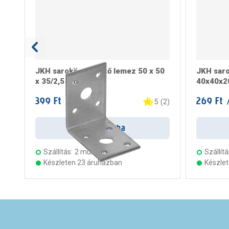
JKH sarokösszekötő lemez 50 x 50
JKH saro
x 35/2,5 mm
40x40x
399 Ft
269 Ft
/ darab
/
5
(
2
)
Kosárba
Szállítás:
2 munkanap
Szállítá
Készleten 23 áruházban
Készle