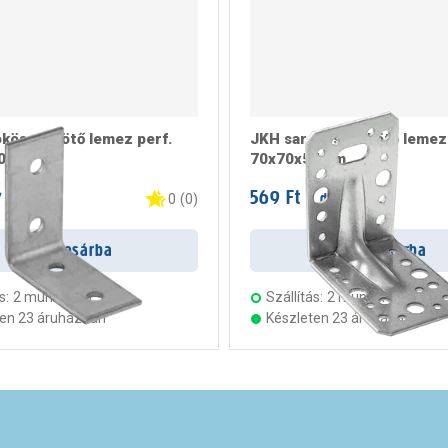
kösszekötő lemez perf.
JKH sarokösszekötő lemez á
20mm
70x70x55mm
569 Ft
 darab
/ darab
0
(
0
)
Kosárba
Kosárba
s:
2 munkanap
Szállítás:
2 munkanap
ten 23 áruházban
Készleten 23 áruházban