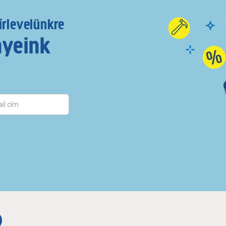
írlevelünkre
nyeink