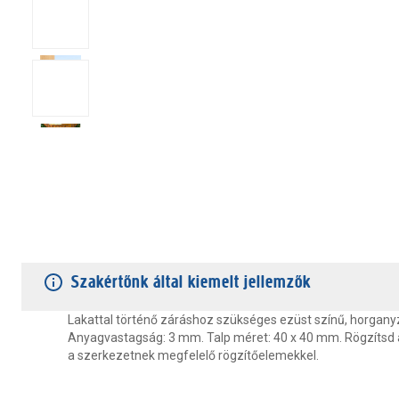
TERMÉKJELLEMZŐK
VÁSÁRLÓI VÉLEMÉNYEK
JÓTÁLLÁS
Szakértőnk által kiemelt jellemzők
Lakattal történő záráshoz szükséges ezüst színű, horganyz
Anyagvastagság: 3 mm. Talp méret: 40 x 40 mm. Rögzítsd a
a szerkezetnek megfelelő rögzítőelemekkel.