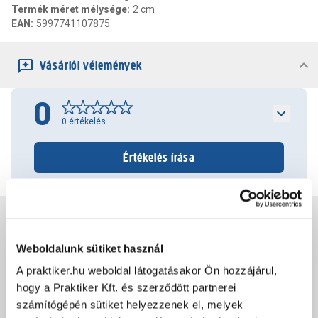
Termék méret mélysége
:
2 cm
EAN
:
5997741107875
Vásárlói vélemények
0
0
értékelés
Értékelés írása
Jótállás, szavatosság
Weboldalunk sütiket használ
Csomagolási és súly információk
A praktiker.hu weboldal látogatásakor Ön hozzájárul,
hogy a Praktiker Kft. és szerződött partnerei
számítógépén sütiket helyezzenek el, melyek
Dokumentumok, felelős személy