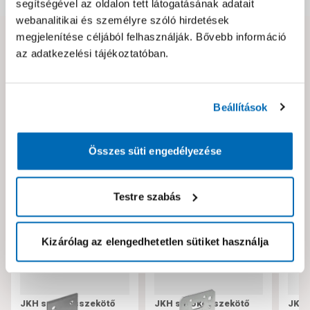
segítségével az oldalon tett látogatásának adatait
webanalitikai és személyre szóló hirdetések
megjelenítése céljából felhasználják. Bővebb információ
Hibát találtál az oldalon vagy a termék leírásában?
az adatkezelési tájékoztatóban.
Kérjük jelezd nekünk!
Beállítások
Neked ajánljuk!
Összes süti engedélyezése
Testre szabás
Kizárólag az elengedhetetlen sütiket használja
JKH sarokösszekötő
JKH sarokösszekötő
JKH 