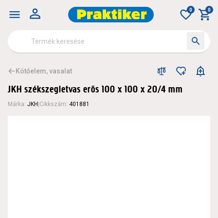
0
0
Kötőelem, vasalat
JKH székszegletvas erős 100 x 100 x 20/4 mm
Márka
:
JKH
|
Cikkszám
:
401881