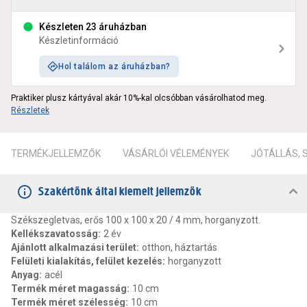
Készleten 23 áruházban
Készletinformáció
Hol találom az áruházban?
Praktiker plusz kártyával akár 10%-kal olcsóbban vásárolhatod meg.
Részletek
TERMÉKJELLEMZŐK
VÁSÁRLÓI VÉLEMÉNYEK
JÓTÁLLÁS,
Szakértőnk által kiemelt jellemzők
Székszegletvas, erős 100 x 100 x 20 / 4 mm, horganyzott.
Kellékszavatosság
:
2 év
Ajánlott alkalmazási terület
:
otthon, háztartás
Felületi kialakítás, felület kezelés
:
horganyzott
Anyag
:
acél
Termék méret magasság
:
10 cm
Termék méret szélesség
:
10 cm