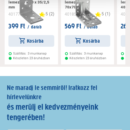
lemez 50 x 50 x 35/2,5
lemez állíth.
leme
mm
70x70x55mm
40x
5
(
2
)
5
(
1
)
401779
401852
401
399 Ft
569 Ft
269
/ darab
/ darab
Kosárba
Kosárba
Szállítás:
3 munkanap
Szállítás:
3 munkanap
Szá
Készleten 23 áruházban
Készleten 23 áruházban
Ké
Ne maradj le semmiről! Iratkozz fel
hírlevelünkre
és merülj el kedvezményeink
tengerében!