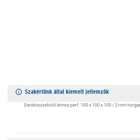
TERMÉKJELLEMZŐK
VÁSÁRLÓI VÉLEMÉNYEK
JÓTÁLLÁS
Szakértőnk által kiemelt jellemzők
Sarokösszekötő lemez perf. 100 x 100 x 100 / 2 mm horga