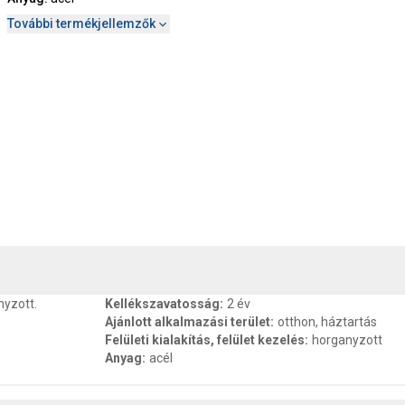
További termékjellemzők
, SZAVATOSSÁG
CSOMAGOLÁSI ÉS SÚLY INFORMÁCIÓK
DOKU
nyzott.
Kellékszavatosság
:
2 év
Ajánlott alkalmazási terület
:
otthon, háztartás
Felületi kialakítás, felület kezelés
:
horganyzott
Anyag
:
acél