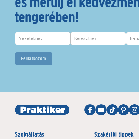
és merülj el kedvezmé
tengerében!
Feliratkozom
Szolgáltatás
Szakértői tippek