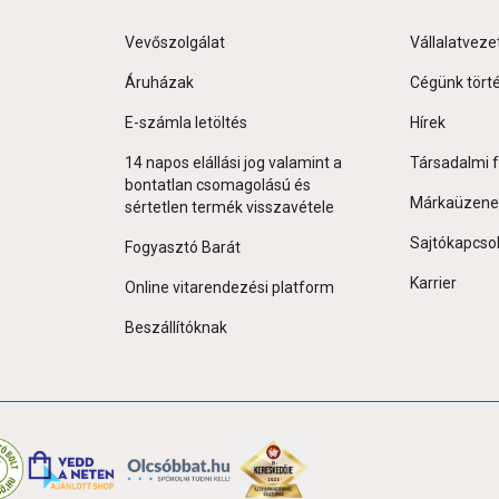
Vevőszolgálat
Vállalatveze
Áruházak
Cégünk tört
E-számla letöltés
Hírek
14 napos elállási jog valamint a
Társadalmi f
bontatlan csomagolású és
Márkaüzene
sértetlen termék visszavétele
Sajtókapcso
Fogyasztó Barát
Karrier
Online vitarendezési platform
Beszállítóknak