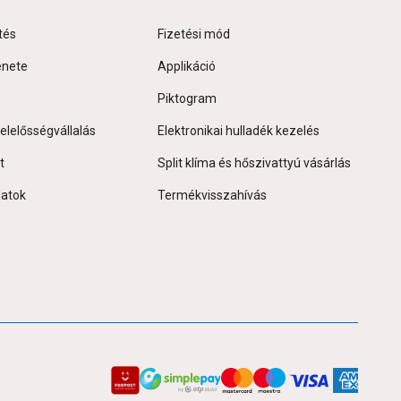
tés
Fizetési mód
énete
Applikáció
Piktogram
elelősségvállalás
Elektronikai hulladék kezelés
t
Split klíma és hőszivattyú vásárlás
latok
Termékvisszahívás