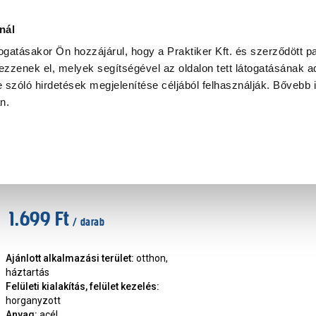
Ke
nál
togatásakor Ön hozzájárul, hogy a Praktiker Kft. és szerződött pa
zzenek el, melyek segítségével az oldalon tett látogatásának ad
Praktiker Professional
Szakiajánló
Ügyintézés és Információ
 szóló hirdetések megjelenítése céljából felhasználják. Bővebb 
an.
 vasalat
JKH sarokösszekötő lemez per.100x10
Márka
:
JKH
|
Cikkszám
:
401721
1.699 Ft
/ darab
Ajánlott alkalmazási terület
:
otthon,
háztartás
Felületi kialakítás, felület kezelés
:
horganyzott
Anyag
:
acél