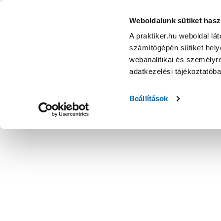
KATEGÓRIÁK
Weboldalunk sütiket hasz
A praktiker.hu weboldal lá
számítógépén sütiket helye
Ajánlatok
Márkanagykövet
Nyereményjáték
webanalitikai és személyre
adatkezelési tájékoztatób
Kezdőoldal
Építés, felújítás
Csavar, Zár, Vasalat
Kötőelem,
Beállítások