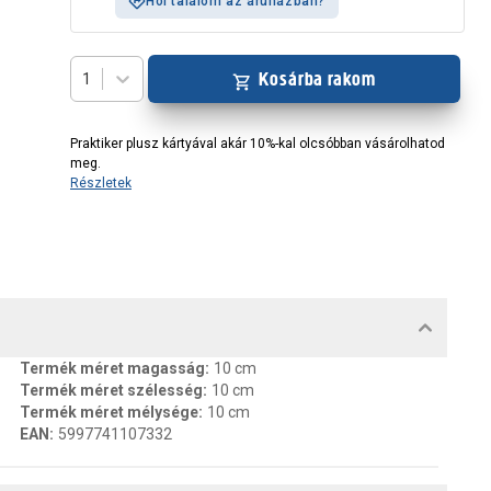
Hol találom az áruházban?
Kosárba rakom
1
Praktiker plusz kártyával akár 10%-kal olcsóbban vásárolhatod
meg.
Részletek
MENTUMOK, FELELŐS SZEMÉLY
Termék méret magasság
:
10 cm
Termék méret szélesség
:
10 cm
Termék méret mélysége
:
10 cm
EAN
:
5997741107332