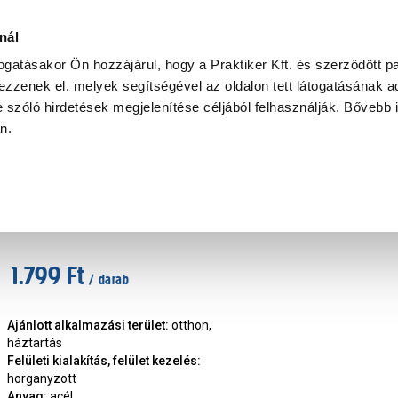
Ke
nál
togatásakor Ön hozzájárul, hogy a Praktiker Kft. és szerződött pa
zzenek el, melyek segítségével az oldalon tett látogatásának ad
Praktiker Professional
Szakiajánló
Ügyintézés és Információ
 szóló hirdetések megjelenítése céljából felhasználják. Bővebb 
an.
 vasalat
JKH oszloptartó szeglemez "a" , jobb, 
Márka
:
JKH
|
Cikkszám
:
401820
1.799 Ft
/ darab
Ajánlott alkalmazási terület
:
otthon,
háztartás
Felületi kialakítás, felület kezelés
:
horganyzott
Anyag
:
acél