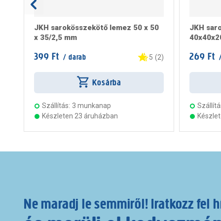
JKH sarokösszekötő lemez 50 x 50
JKH saro
x 35/2,5 mm
40x40x
399 Ft
269 Ft
/ darab
/
5
(
2
)
Kosárba
Szállítás:
3 munkanap
Szállítá
Készleten 23 áruházban
Készle
Ne maradj le semmiről! Iratkozz fel h