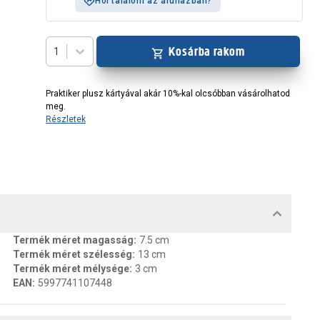
Hol találom az áruházban?
Kosárba rakom
1
Praktiker plusz kártyával akár 10%-kal olcsóbban vásárolhatod
meg.
Részletek
MENTUMOK, FELELŐS SZEMÉLY
Termék méret magasság
:
7.5 cm
Termék méret szélesség
:
13 cm
Termék méret mélysége
:
3 cm
EAN
:
5997741107448