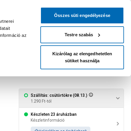
0
0
dvenc áruházam
:
Miért érdemes
Kérlek válassz
bejelentkezni?
Összes süti engedélyezése
Belépés
Listáim
Kosár
rtnerei
atait
Legyél Praktiker Plusz tag!
Áruházak és szolgáltatások
Karrier
Testre szabás
információ az
Kizárólag az elengedhetetlen
sütiket használja
130x75x30x35mm
Szállítás: csütörtökre (08.13.)
1.290 Ft-tól
Készleten 23 áruházban
Készletinformáció