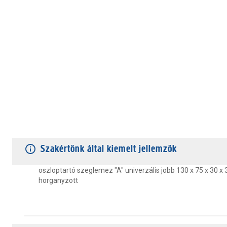
TERMÉKJELLEMZŐK
VÁSÁRLÓI VÉLEMÉNYEK
JÓTÁLLÁS
Szakértőnk által kiemelt jellemzők
oszloptartó szeglemez "A" univerzális jobb 130 x 75 x 30 x
horganyzott