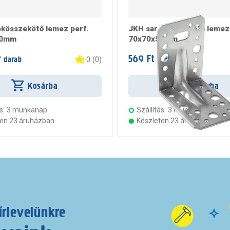
kösszekötő lemez perf.
JKH sarokösszekötő lemez á
20mm
70x70x55mm
569 Ft
 darab
/ darab
0
(
0
)
Kosárba
Kosárba
s:
3 munkanap
Szállítás:
3 munkanap
ten 23 áruházban
Készleten 23 áruházban
írlevelünkre