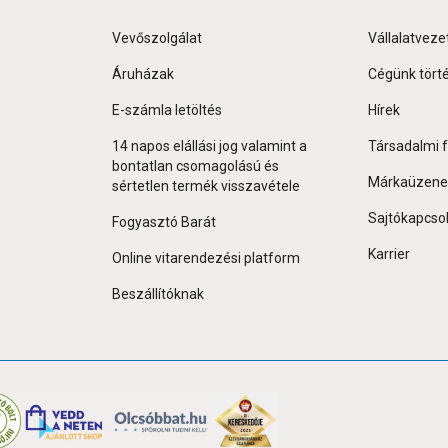
Vevőszolgálat
Vállalatveze
Áruházak
Cégünk tört
E-számla letöltés
Hírek
14 napos elállási jog valamint a
Társadalmi f
bontatlan csomagolású és
Márkaüzene
sértetlen termék visszavétele
Sajtókapcso
Fogyasztó Barát
Karrier
Online vitarendezési platform
Beszállítóknak