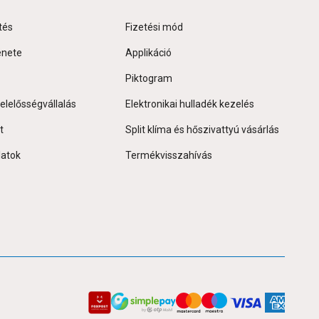
tés
Fizetési mód
énete
Applikáció
Piktogram
elelősségvállalás
Elektronikai hulladék kezelés
t
Split klíma és hőszivattyú vásárlás
latok
Termékvisszahívás