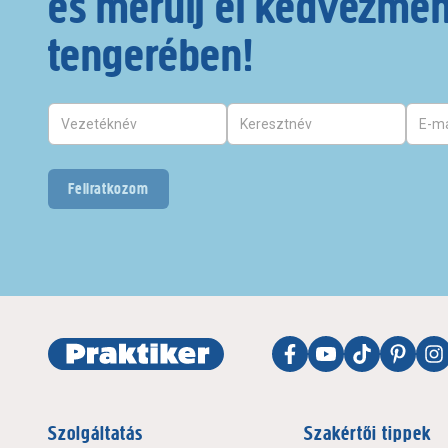
és merülj el kedvezmé
tengerében!
Feliratkozom
Szolgáltatás
Szakértői tippek