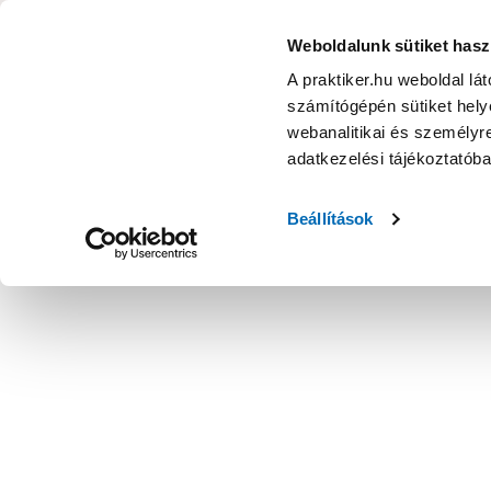
KATEGÓRIÁK
Weboldalunk sütiket hasz
A praktiker.hu weboldal lá
számítógépén sütiket helye
Ajánlatok
Márkanagykövet
Nyereményjáték
webanalitikai és személyre
adatkezelési tájékoztatób
Kezdőoldal
Építés, felújítás
Csavar, Zár, Vasalat
Kötőelem,
Beállítások