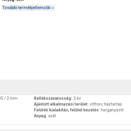
További termékjellemzők
, SZAVATOSSÁG
CSOMAGOLÁSI ÉS SÚLY INFORMÁCIÓK
DOKU
 35 / 2 mm
Kellékszavatosság
:
2 év
Ajánlott alkalmazási terület
:
otthon, háztartás
Felületi kialakítás, felület kezelés
:
horganyzott
Anyag
:
acél