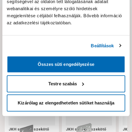
segítségével az oldalon tett látogatásának adatait
webanalitikai és személyre szóló hirdetések
megjelenítése céljából felhasználják. Bővebb információ
Hibát találtál az oldalon vagy a termék leírásában?
az adatkezelési tájékoztatóban.
Kérjük jelezd nekünk!
Beállítások
Neked ajánljuk!
Összes süti engedélyezése
Testre szabás
Kizárólag az elengedhetetlen sütiket használja
JKH sarokösszekötő
JKH sarokösszekötő
JKH 