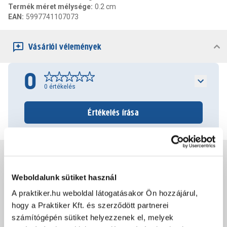
Termék méret mélysége
:
0.2 cm
EAN
:
5997741107073
Vásárlói vélemények
0
0
értékelés
Értékelés írása
Jótállás, szavatosság
Weboldalunk sütiket használ
Csomagolási és súly információk
A praktiker.hu weboldal látogatásakor Ön hozzájárul,
hogy a Praktiker Kft. és szerződött partnerei
számítógépén sütiket helyezzenek el, melyek
Dokumentumok, felelős személy