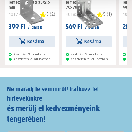
lemez 50 x 50 x 35/2,5
lemez állíth.
leme
mm
70x70x55mm
40x
5
(
2
)
5
(
1
)
401779
401852
401
399 Ft
569 Ft
269
/ darab
/ darab
Kosárba
Kosárba
Szállítás:
3 munkanap
Szállítás:
3 munkanap
Szá
Készleten 23 áruházban
Készleten 23 áruházban
Ké
Ne maradj le semmiről! Iratkozz fel
hírlevelünkre
és merülj el kedvezményeink
tengerében!