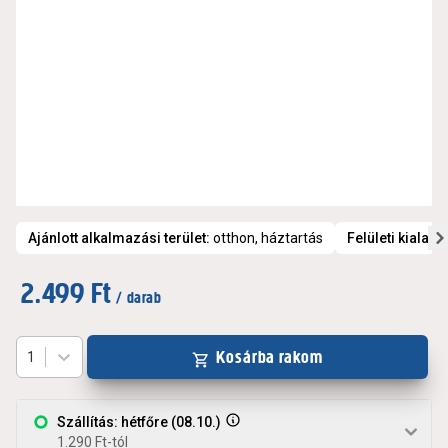
Ajánlott alkalmazási terület
:
otthon, háztartás
Felületi kialakí
2.499 Ft
/ darab
Kosárba rakom
1
Szállítás: hétfőre (08.10.)
1.290 Ft-tól