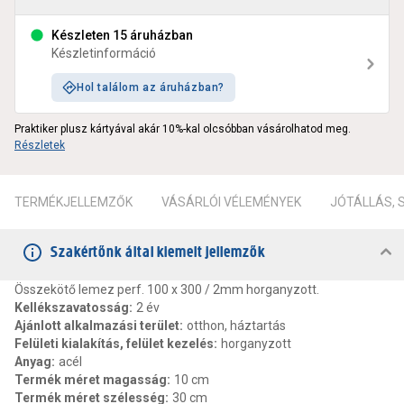
Készleten 15 áruházban
Készletinformáció
Hol találom az áruházban?
Praktiker plusz kártyával akár 10%-kal olcsóbban vásárolhatod meg.
Részletek
TERMÉKJELLEMZŐK
VÁSÁRLÓI VÉLEMÉNYEK
JÓTÁLLÁS,
Szakértőnk által kiemelt jellemzők
Összekötő lemez perf. 100 x 300 / 2mm horganyzott.
Kellékszavatosság
:
2 év
Ajánlott alkalmazási terület
:
otthon, háztartás
Felületi kialakítás, felület kezelés
:
horganyzott
Anyag
:
acél
Termék méret magasság
:
10 cm
Termék méret szélesség
:
30 cm