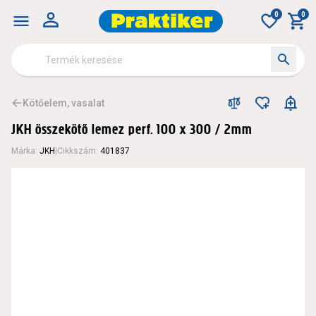
0
0
Kötőelem, vasalat
JKH összekötő lemez perf. 100 x 300 / 2mm
Márka
:
JKH
|
Cikkszám
:
401837