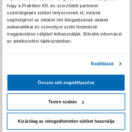
hogy a Praktiker Kft. és szerződött partnerei
számítógépén sütiket helyezzenek el, melyek
Csomagolási és súly információk
segítségével az oldalon tett látogatásának adatait
webanalitikai és személyre szóló hirdetések
Dokumentumok, felelős személy
megjelenítése céljából felhasználják. Bővebb információ
az adatkezelési tájékoztatóban.
Hibát találtál az oldalon vagy a termék leírásában?
Beállítások
Kérjük jelezd nekünk!
Összes süti engedélyezése
Neked ajánljuk!
Testre szabás
Kizárólag az elengedhetetlen sütiket használja