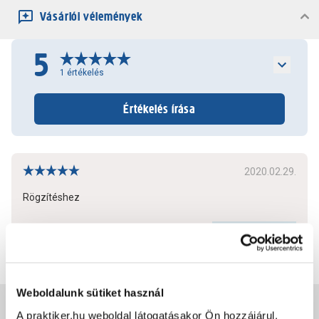
Vásárlói vélemények
5
1
értékelés
Értékelés írása
2020.02.29.
Rögzítéshez
Bővebben
0
0
Weboldalunk sütiket használ
Jótállás, szavatosság
A praktiker.hu weboldal látogatásakor Ön hozzájárul,