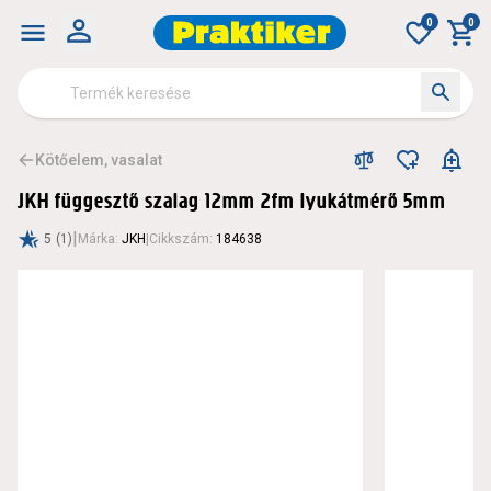
0
0
Kötőelem, vasalat
JKH függesztő szalag 12mm 2fm lyukátmérő 5mm
|
5
(1)
Márka
:
JKH
|
Cikkszám
:
184638