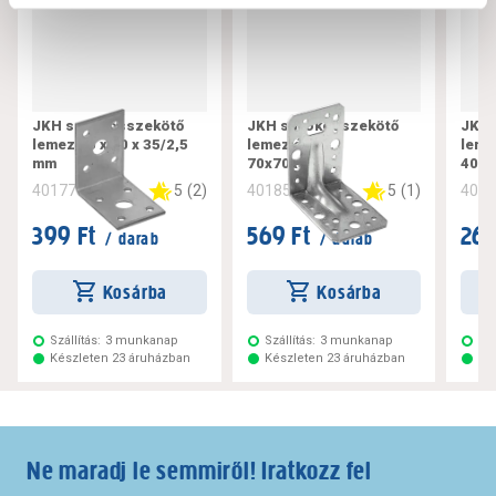
JKH sarokösszekötő
JKH sarokösszekötő
JKH 
lemez 50 x 50 x 35/2,5
lemez állíth.
leme
mm
70x70x55mm
40x
5
(
2
)
5
(
1
)
401779
401852
401
399 Ft
569 Ft
269
/ darab
/ darab
Kosárba
Kosárba
Szállítás:
3 munkanap
Szállítás:
3 munkanap
Szá
Készleten 23 áruházban
Készleten 23 áruházban
Ké
Ne maradj le semmiről! Iratkozz fel