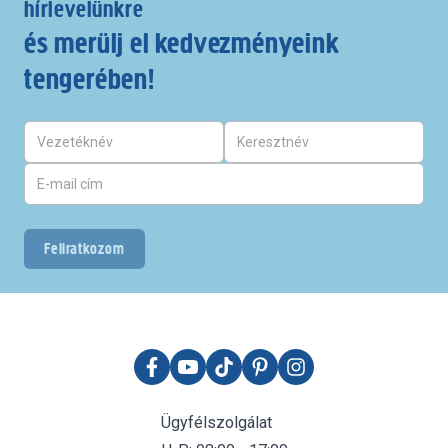
hírlevelünkre
és merülj el kedvezményeink
tengerében!
Feliratkozom
Ügyfélszolgálat