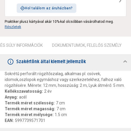
Hol találom az áruházban?
Praktiker plusz kártyával akár 10%-kal olcsóbban vásárolhatod meg.
Részletek
ÉS SÚLY INFORMÁCIÓK
DOKUMENTUMOK, FELELŐS SZEMÉLY
Szakértőnk által kiemelt jellemzők
Sokrétű perforált rögzítőszalag, alkalmas pl. csövek,
idomok,oszlopok egymáshoz vagy szerkezetekhez, falhoz való
rögzítésére. Mérete: 12 mm, hosszúság: 2 m, Lyuk átmérő: 5 mm.
Kellékszavatosság
:
2 év
Anyag
:
acél
Termék méret szélesség
:
7 cm
Termék méret magasság
:
7 cm
Termék méret mélysége
:
1.5 cm
EAN
:
5997739571701