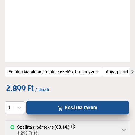
Felületi kialakítás, felület kezelés
:
horganyzott
Anyag
:
acél
2.899 Ft
/ darab
Kosárba rakom
1
Szállítás: péntekre (08.14.)
1.290 Ft-tól