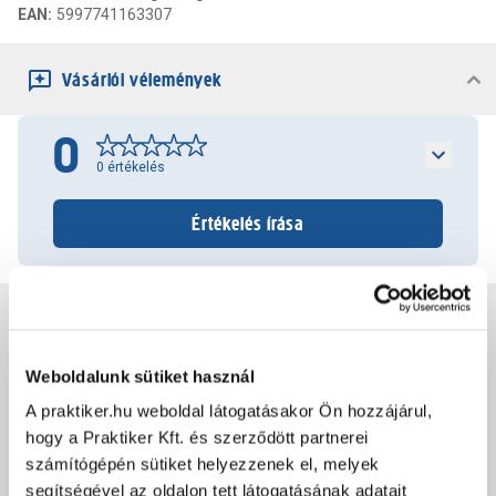
EAN
:
5997741163307
Vásárlói vélemények
0
0
értékelés
Értékelés írása
Jótállás, szavatosság
Weboldalunk sütiket használ
Csomagolási és súly információk
A praktiker.hu weboldal látogatásakor Ön hozzájárul,
hogy a Praktiker Kft. és szerződött partnerei
Dokumentumok, felelős személy
számítógépén sütiket helyezzenek el, melyek
segítségével az oldalon tett látogatásának adatait