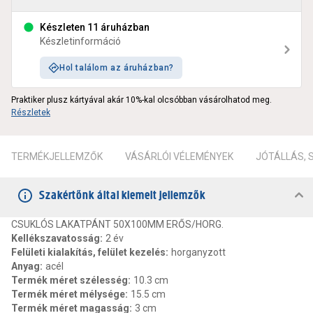
Készleten 11 áruházban
Készletinformáció
Hol találom az áruházban?
Praktiker plusz kártyával akár 10%-kal olcsóbban vásárolhatod meg.
Részletek
TERMÉKJELLEMZŐK
VÁSÁRLÓI VÉLEMÉNYEK
JÓTÁLLÁS,
Szakértőnk által kiemelt jellemzők
CSUKLÓS LAKATPÁNT 50X100MM ERŐS/HORG.
Kellékszavatosság
:
2 év
Felületi kialakítás, felület kezelés
:
horganyzott
Anyag
:
acél
Termék méret szélesség
:
10.3 cm
Termék méret mélysége
:
15.5 cm
Termék méret magasság
:
3 cm