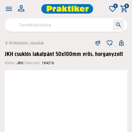
0
0
Kötőelem, vasalat
JKH csuklós lakatpánt 50x100mm erős, horganyzott
Márka
:
JKH
|
Cikkszám
:
184216