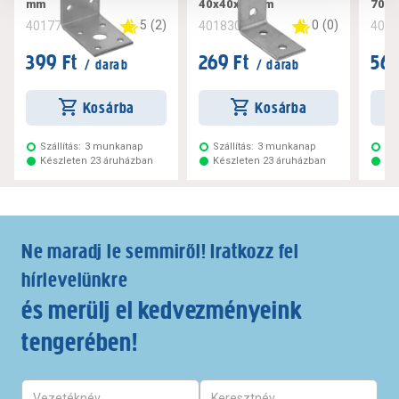
mm
40x40x20mm
70x
5
(
2
)
0
(
0
)
401779
401830
401
399 Ft
269 Ft
569
/ darab
/ darab
Kosárba
Kosárba
Szállítás:
3 munkanap
Szállítás:
3 munkanap
Szá
Készleten 23 áruházban
Készleten 23 áruházban
Ké
Ne maradj le semmiről! Iratkozz fel
hírlevelünkre
és merülj el kedvezményeink
tengerében!