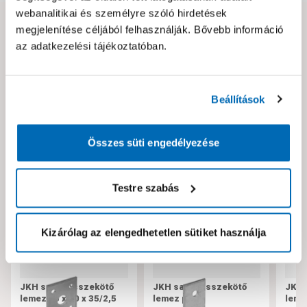
webanalitikai és személyre szóló hirdetések
megjelenítése céljából felhasználják. Bővebb információ
Hibát találtál az oldalon vagy a termék leírásában?
az adatkezelési tájékoztatóban.
Kérjük jelezd nekünk!
Beállítások
Neked ajánljuk!
Összes süti engedélyezése
Testre szabás
Kizárólag az elengedhetetlen sütiket használja
JKH sarokösszekötő
JKH sarokösszekötő
JKH 
lemez 50 x 50 x 35/2,5
lemez perf.
lemez