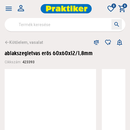
0
0
Kötőelem, vasalat
ablakszegletvas erős 60x60x12/1,8mm
Cikkszám
:
423393