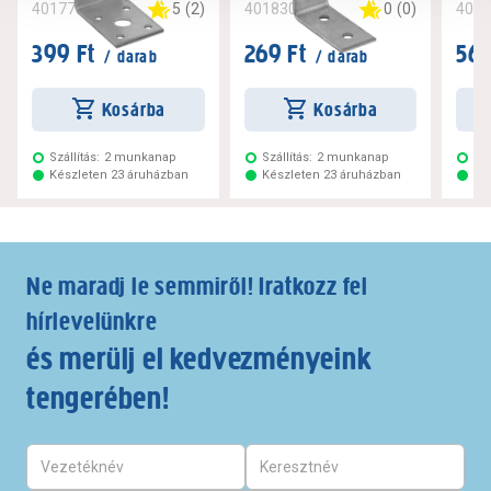
5
(
2
)
0
(
0
)
401779
401830
401
399 Ft
269 Ft
569
/ darab
/ darab
Kosárba
Kosárba
Szállítás:
2 munkanap
Szállítás:
2 munkanap
Szá
Készleten 23 áruházban
Készleten 23 áruházban
Ké
Ne maradj le semmiről! Iratkozz fel
hírlevelünkre
és merülj el kedvezményeink
tengerében!