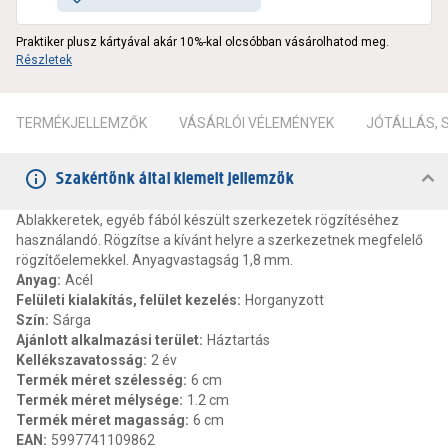
Praktiker plusz kártyával akár 10%-kal olcsóbban vásárolhatod meg.
Részletek
TERMÉKJELLEMZŐK
VÁSÁRLÓI VÉLEMÉNYEK
JÓTÁLLÁS,
Szakértőnk által kiemelt jellemzők
Ablakkeretek, egyéb fából készült szerkezetek rögzítéséhez
használandó. Rögzítse a kívánt helyre a szerkezetnek megfelelő
rögzítőelemekkel. Anyagvastagság 1,8 mm.
Anyag
:
Acél
Felületi kialakítás, felület kezelés
:
Horganyzott
Szín
:
Sárga
Ajánlott alkalmazási terület
:
Háztartás
Kellékszavatosság
:
2 év
Termék méret szélesség
:
6 cm
Termék méret mélysége
:
1.2 cm
Termék méret magasság
:
6 cm
EAN
:
5997741109862