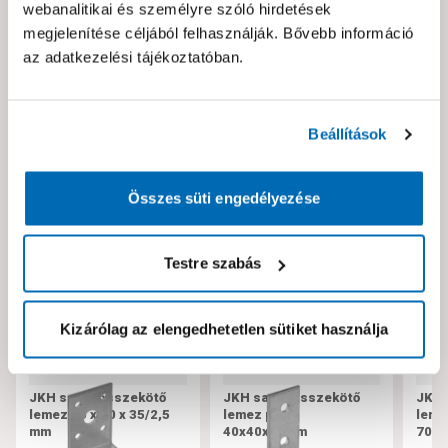
webanalitikai és személyre szóló hirdetések
Hibát találtál az oldalon vagy a termék leírásában?
megjelenítése céljából felhasználják. Bővebb információ
Kérjük jelezd nekünk!
az adatkezelési tájékoztatóban.
Neked ajánljuk!
Beállítások
Összes süti engedélyezése
Testre szabás
Kizárólag az elengedhetetlen sütiket használja
JKH sarokösszekötő
JKH sarokösszekötő
JKH 
lemez 50 x 50 x 35/2,5
lemez perf.
lemez
mm
40x40x20mm
70x