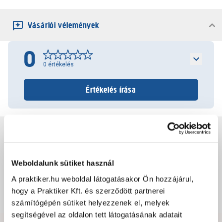
Vásárlói vélemények
0
0
értékelés
Értékelés írása
Jótállás, szavatosság
Weboldalunk sütiket használ
Csomagolási és súly információk
A praktiker.hu weboldal látogatásakor Ön hozzájárul,
hogy a Praktiker Kft. és szerződött partnerei
Dokumentumok, felelős személy
számítógépén sütiket helyezzenek el, melyek
segítségével az oldalon tett látogatásának adatait