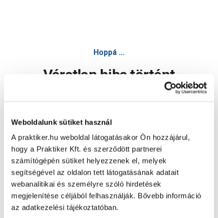
Hoppá ...
Váratlan hiba történt
Dolgozunk a hiba javításán. Egy kis türelmet kérünk.
Weboldalunk sütiket használ
A praktiker.hu weboldal látogatásakor Ön hozzájárul,
Oldal újratöltése
hogy a Praktiker Kft. és szerződött partnerei
számítógépén sütiket helyezzenek el, melyek
segítségével az oldalon tett látogatásának adatait
webanalitikai és személyre szóló hirdetések
megjelenítése céljából felhasználják. Bővebb információ
az adatkezelési tájékoztatóban.