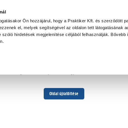
nál
togatásakor Ön hozzájárul, hogy a Praktiker Kft. és szerződött pa
zzenek el, melyek segítségével az oldalon tett látogatásának ad
 szóló hirdetések megjelenítése céljából felhasználják. Bővebb 
Hoppá ...
an.
Váratlan hiba történt
Dolgozunk a hiba javításán. Egy kis türelmet kérünk.
Oldal újratöltése