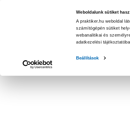
Weboldalunk sütiket hasz
A praktiker.hu weboldal lá
számítógépén sütiket helye
webanalitikai és személyre
adatkezelési tájékoztatób
Beállítások