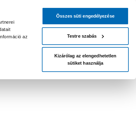
Összes süti engedélyezése
rtnerei
atait
Testre szabás
információ az
Kizárólag az elengedhetetlen
sütiket használja