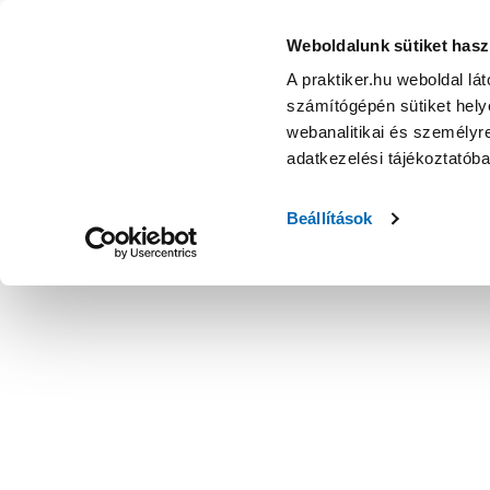
Weboldalunk sütiket hasz
A praktiker.hu weboldal lá
számítógépén sütiket helye
webanalitikai és személyre
adatkezelési tájékoztatób
Beállítások