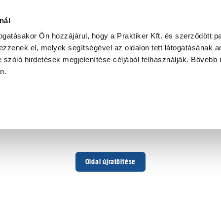
nál
togatásakor Ön hozzájárul, hogy a Praktiker Kft. és szerződött pa
zzenek el, melyek segítségével az oldalon tett látogatásának ad
 szóló hirdetések megjelenítése céljából felhasználják. Bővebb 
Hoppá ...
an.
Váratlan hiba történt
Dolgozunk a hiba javításán. Egy kis türelmet kérünk.
Oldal újratöltése