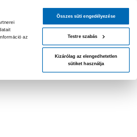
Összes süti engedélyezése
rtnerei
atait
Testre szabás
információ az
Kizárólag az elengedhetetlen
sütiket használja