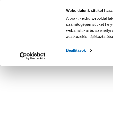
Weboldalunk sütiket hasz
A praktiker.hu weboldal lá
számítógépén sütiket helye
webanalitikai és személyre
adatkezelési tájékoztatób
Beállítások