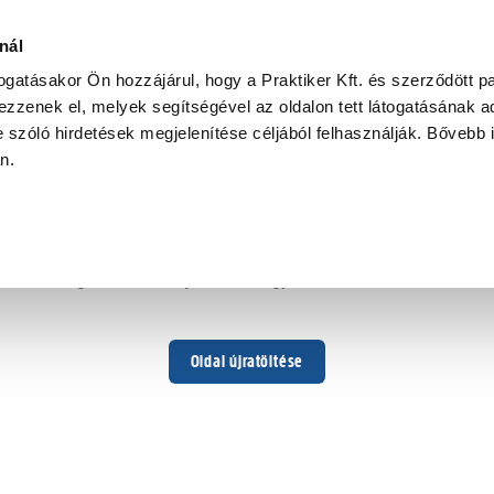
nál
togatásakor Ön hozzájárul, hogy a Praktiker Kft. és szerződött pa
zzenek el, melyek segítségével az oldalon tett látogatásának ad
 szóló hirdetések megjelenítése céljából felhasználják. Bővebb 
Hoppá ...
an.
Váratlan hiba történt
Dolgozunk a hiba javításán. Egy kis türelmet kérünk.
Oldal újratöltése