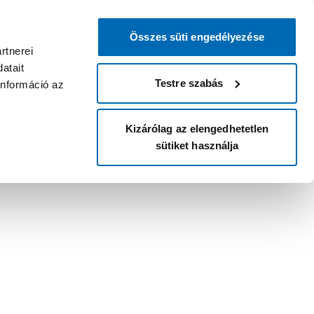
Összes süti engedélyezése
rtnerei
atait
Testre szabás
információ az
Kizárólag az elengedhetetlen
sütiket használja