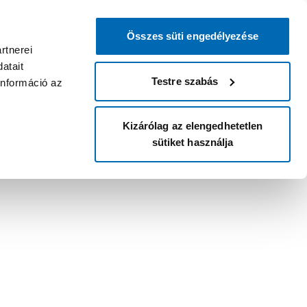
Összes süti engedélyezése
rtnerei
atait
Testre szabás
információ az
Kizárólag az elengedhetetlen
sütiket használja