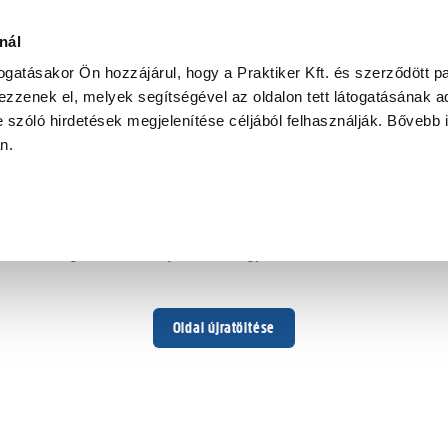
nál
togatásakor Ön hozzájárul, hogy a Praktiker Kft. és szerződött pa
zzenek el, melyek segítségével az oldalon tett látogatásának ad
 szóló hirdetések megjelenítése céljából felhasználják. Bővebb 
Hoppá ...
an.
Váratlan hiba történt
Dolgozunk a hiba javításán. Egy kis türelmet kérünk.
Oldal újratöltése