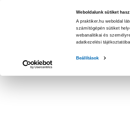
Weboldalunk sütiket hasz
A praktiker.hu weboldal lá
számítógépén sütiket helye
webanalitikai és személyre
adatkezelési tájékoztatób
Beállítások