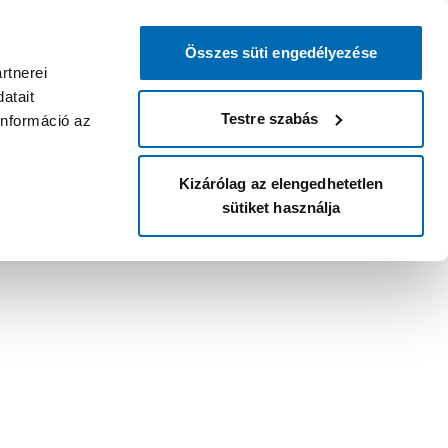
Összes süti engedélyezése
rtnerei
atait
Testre szabás
információ az
Kizárólag az elengedhetetlen
sütiket használja