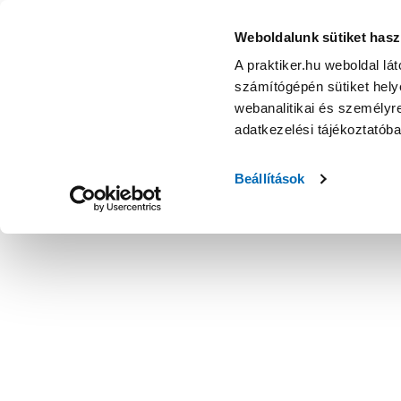
Weboldalunk sütiket hasz
A praktiker.hu weboldal lá
számítógépén sütiket helye
webanalitikai és személyre
adatkezelési tájékoztatób
Beállítások