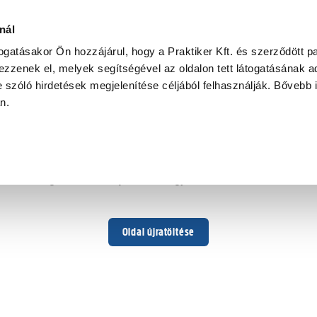
nál
togatásakor Ön hozzájárul, hogy a Praktiker Kft. és szerződött pa
zzenek el, melyek segítségével az oldalon tett látogatásának ad
 szóló hirdetések megjelenítése céljából felhasználják. Bővebb 
Hoppá ...
an.
Váratlan hiba történt
Dolgozunk a hiba javításán. Egy kis türelmet kérünk.
Oldal újratöltése