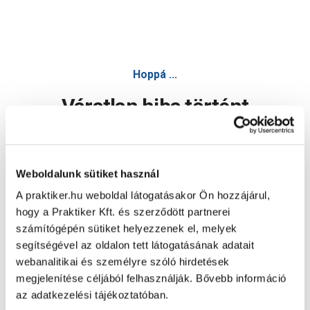
Hoppá ...
Váratlan hiba történt
Dolgozunk a hiba javításán. Egy kis türelmet kérünk.
Weboldalunk sütiket használ
A praktiker.hu weboldal látogatásakor Ön hozzájárul,
Oldal újratöltése
hogy a Praktiker Kft. és szerződött partnerei
számítógépén sütiket helyezzenek el, melyek
segítségével az oldalon tett látogatásának adatait
webanalitikai és személyre szóló hirdetések
megjelenítése céljából felhasználják. Bővebb információ
az adatkezelési tájékoztatóban.