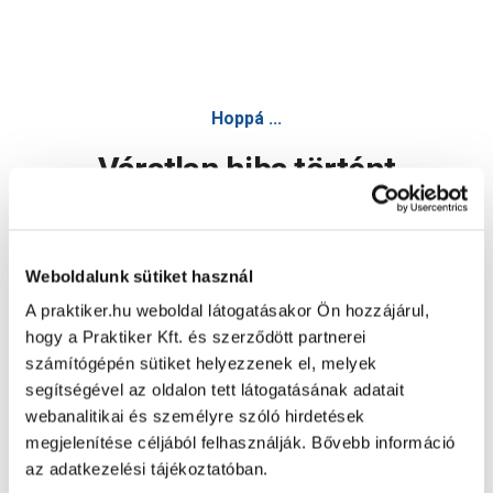
Hoppá ...
Váratlan hiba történt
Dolgozunk a hiba javításán. Egy kis türelmet kérünk.
Weboldalunk sütiket használ
A praktiker.hu weboldal látogatásakor Ön hozzájárul,
Oldal újratöltése
hogy a Praktiker Kft. és szerződött partnerei
számítógépén sütiket helyezzenek el, melyek
segítségével az oldalon tett látogatásának adatait
webanalitikai és személyre szóló hirdetések
megjelenítése céljából felhasználják. Bővebb információ
az adatkezelési tájékoztatóban.