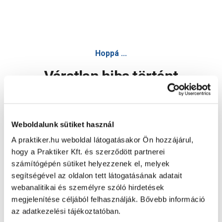
Hoppá ...
Váratlan hiba történt
Dolgozunk a hiba javításán. Egy kis türelmet kérünk.
Weboldalunk sütiket használ
A praktiker.hu weboldal látogatásakor Ön hozzájárul,
Oldal újratöltése
hogy a Praktiker Kft. és szerződött partnerei
számítógépén sütiket helyezzenek el, melyek
segítségével az oldalon tett látogatásának adatait
webanalitikai és személyre szóló hirdetések
megjelenítése céljából felhasználják. Bővebb információ
az adatkezelési tájékoztatóban.