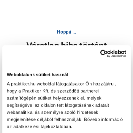
Hoppá ...
Váratlan hiba történt
Dolgozunk a hiba javításán. Egy kis türelmet kérünk.
Weboldalunk sütiket használ
A praktiker.hu weboldal látogatásakor Ön hozzájárul,
Oldal újratöltése
hogy a Praktiker Kft. és szerződött partnerei
számítógépén sütiket helyezzenek el, melyek
segítségével az oldalon tett látogatásának adatait
webanalitikai és személyre szóló hirdetések
megjelenítése céljából felhasználják. Bővebb információ
az adatkezelési tájékoztatóban.