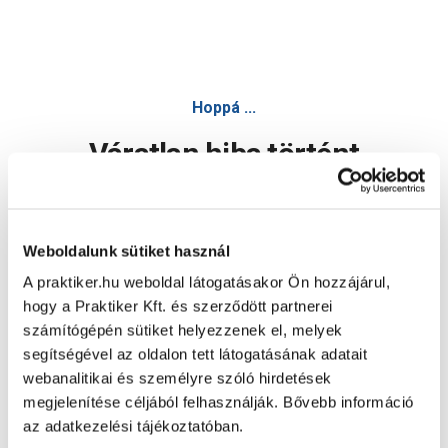
Hoppá ...
Váratlan hiba történt
Dolgozunk a hiba javításán. Egy kis türelmet kérünk.
Weboldalunk sütiket használ
A praktiker.hu weboldal látogatásakor Ön hozzájárul,
Oldal újratöltése
hogy a Praktiker Kft. és szerződött partnerei
számítógépén sütiket helyezzenek el, melyek
segítségével az oldalon tett látogatásának adatait
webanalitikai és személyre szóló hirdetések
megjelenítése céljából felhasználják. Bővebb információ
az adatkezelési tájékoztatóban.