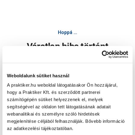
Hoppá ...
Váratlan hiba történt
Dolgozunk a hiba javításán. Egy kis türelmet kérünk.
Weboldalunk sütiket használ
A praktiker.hu weboldal látogatásakor Ön hozzájárul,
Oldal újratöltése
hogy a Praktiker Kft. és szerződött partnerei
számítógépén sütiket helyezzenek el, melyek
segítségével az oldalon tett látogatásának adatait
webanalitikai és személyre szóló hirdetések
megjelenítése céljából felhasználják. Bővebb információ
az adatkezelési tájékoztatóban.