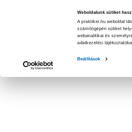
Weboldalunk sütiket hasz
A praktiker.hu weboldal lá
számítógépén sütiket helye
webanalitikai és személyre
adatkezelési tájékoztatób
Beállítások