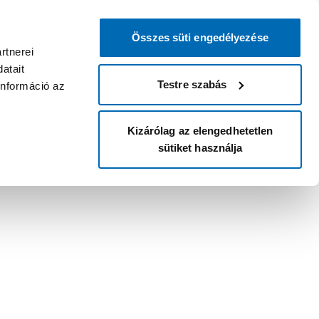
Összes süti engedélyezése
rtnerei
atait
Testre szabás
információ az
Kizárólag az elengedhetetlen
sütiket használja