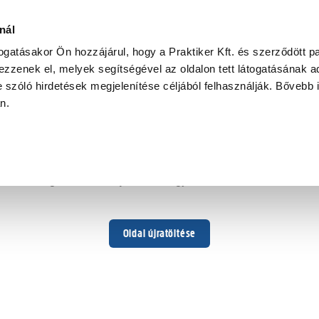
nál
togatásakor Ön hozzájárul, hogy a Praktiker Kft. és szerződött pa
zzenek el, melyek segítségével az oldalon tett látogatásának ad
 szóló hirdetések megjelenítése céljából felhasználják. Bővebb 
Hoppá ...
an.
Váratlan hiba történt
Dolgozunk a hiba javításán. Egy kis türelmet kérünk.
Oldal újratöltése