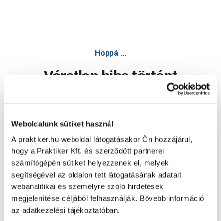
Hoppá ...
Váratlan hiba történt
Dolgozunk a hiba javításán. Egy kis türelmet kérünk.
Weboldalunk sütiket használ
A praktiker.hu weboldal látogatásakor Ön hozzájárul,
Oldal újratöltése
hogy a Praktiker Kft. és szerződött partnerei
számítógépén sütiket helyezzenek el, melyek
segítségével az oldalon tett látogatásának adatait
webanalitikai és személyre szóló hirdetések
megjelenítése céljából felhasználják. Bővebb információ
az adatkezelési tájékoztatóban.