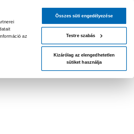
Összes süti engedélyezése
rtnerei
atait
Testre szabás
információ az
Kizárólag az elengedhetetlen
sütiket használja