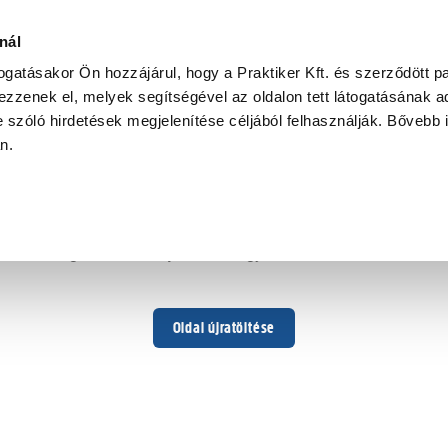
nál
togatásakor Ön hozzájárul, hogy a Praktiker Kft. és szerződött pa
zzenek el, melyek segítségével az oldalon tett látogatásának ad
 szóló hirdetések megjelenítése céljából felhasználják. Bővebb 
Hoppá ...
an.
Váratlan hiba történt
Dolgozunk a hiba javításán. Egy kis türelmet kérünk.
Oldal újratöltése