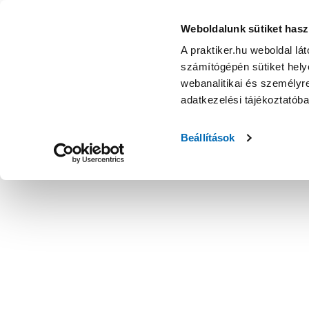
Weboldalunk sütiket hasz
A praktiker.hu weboldal lá
számítógépén sütiket helye
webanalitikai és személyre
adatkezelési tájékoztatób
Beállítások