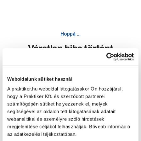
Hoppá ...
Váratlan hiba történt
Dolgozunk a hiba javításán. Egy kis türelmet kérünk.
Weboldalunk sütiket használ
A praktiker.hu weboldal látogatásakor Ön hozzájárul,
Oldal újratöltése
hogy a Praktiker Kft. és szerződött partnerei
számítógépén sütiket helyezzenek el, melyek
segítségével az oldalon tett látogatásának adatait
webanalitikai és személyre szóló hirdetések
megjelenítése céljából felhasználják. Bővebb információ
az adatkezelési tájékoztatóban.