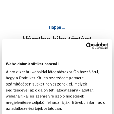
Hoppá ...
Váratlan hiba történt
Dolgozunk a hiba javításán. Egy kis türelmet kérünk.
Weboldalunk sütiket használ
A praktiker.hu weboldal látogatásakor Ön hozzájárul,
Oldal újratöltése
hogy a Praktiker Kft. és szerződött partnerei
számítógépén sütiket helyezzenek el, melyek
segítségével az oldalon tett látogatásának adatait
webanalitikai és személyre szóló hirdetések
megjelenítése céljából felhasználják. Bővebb információ
az adatkezelési tájékoztatóban.