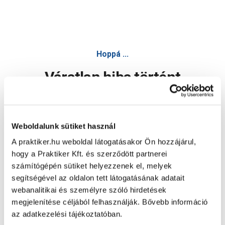
Hoppá ...
Váratlan hiba történt
Dolgozunk a hiba javításán. Egy kis türelmet kérünk.
Weboldalunk sütiket használ
A praktiker.hu weboldal látogatásakor Ön hozzájárul,
Oldal újratöltése
hogy a Praktiker Kft. és szerződött partnerei
számítógépén sütiket helyezzenek el, melyek
segítségével az oldalon tett látogatásának adatait
webanalitikai és személyre szóló hirdetések
megjelenítése céljából felhasználják. Bővebb információ
az adatkezelési tájékoztatóban.