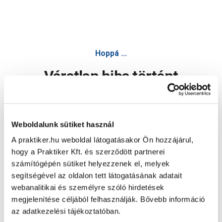
Hoppá ...
Váratlan hiba történt
Dolgozunk a hiba javításán. Egy kis türelmet kérünk.
Weboldalunk sütiket használ
A praktiker.hu weboldal látogatásakor Ön hozzájárul,
Oldal újratöltése
hogy a Praktiker Kft. és szerződött partnerei
számítógépén sütiket helyezzenek el, melyek
segítségével az oldalon tett látogatásának adatait
webanalitikai és személyre szóló hirdetések
megjelenítése céljából felhasználják. Bővebb információ
az adatkezelési tájékoztatóban.