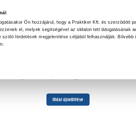
nál
togatásakor Ön hozzájárul, hogy a Praktiker Kft. és szerződött pa
zzenek el, melyek segítségével az oldalon tett látogatásának ad
 szóló hirdetések megjelenítése céljából felhasználják. Bővebb 
Hoppá ...
an.
Váratlan hiba történt
Dolgozunk a hiba javításán. Egy kis türelmet kérünk.
Oldal újratöltése