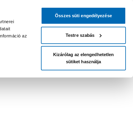
Összes süti engedélyezése
rtnerei
atait
Testre szabás
információ az
Kizárólag az elengedhetetlen
sütiket használja