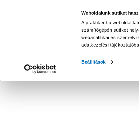
Weboldalunk sütiket hasz
A praktiker.hu weboldal lá
számítógépén sütiket helye
webanalitikai és személyre
adatkezelési tájékoztatób
Beállítások