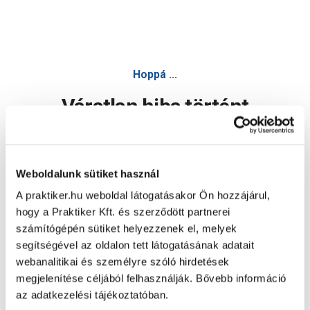
Hoppá ...
Váratlan hiba történt
Dolgozunk a hiba javításán. Egy kis türelmet kérünk.
Weboldalunk sütiket használ
A praktiker.hu weboldal látogatásakor Ön hozzájárul,
Oldal újratöltése
hogy a Praktiker Kft. és szerződött partnerei
számítógépén sütiket helyezzenek el, melyek
segítségével az oldalon tett látogatásának adatait
webanalitikai és személyre szóló hirdetések
megjelenítése céljából felhasználják. Bővebb információ
az adatkezelési tájékoztatóban.