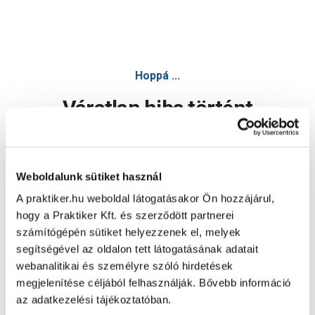
Hoppá ...
Váratlan hiba történt
Dolgozunk a hiba javításán. Egy kis türelmet kérünk.
Weboldalunk sütiket használ
A praktiker.hu weboldal látogatásakor Ön hozzájárul,
Oldal újratöltése
hogy a Praktiker Kft. és szerződött partnerei
számítógépén sütiket helyezzenek el, melyek
segítségével az oldalon tett látogatásának adatait
webanalitikai és személyre szóló hirdetések
megjelenítése céljából felhasználják. Bővebb információ
az adatkezelési tájékoztatóban.