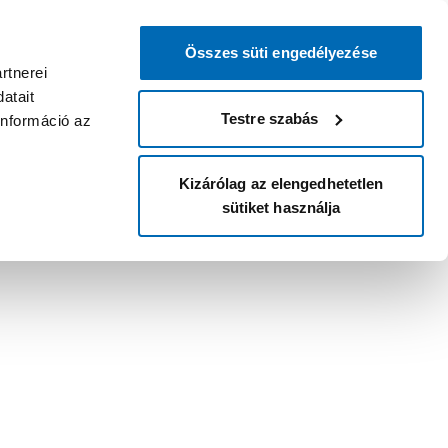
Összes süti engedélyezése
rtnerei
atait
Testre szabás
információ az
Kizárólag az elengedhetetlen
sütiket használja