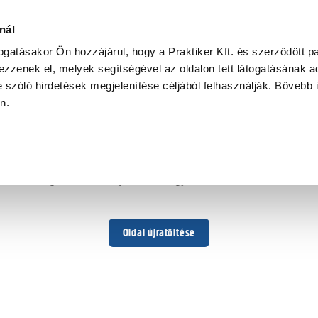
nál
togatásakor Ön hozzájárul, hogy a Praktiker Kft. és szerződött pa
zzenek el, melyek segítségével az oldalon tett látogatásának ad
 szóló hirdetések megjelenítése céljából felhasználják. Bővebb 
Hoppá ...
an.
Váratlan hiba történt
Dolgozunk a hiba javításán. Egy kis türelmet kérünk.
Oldal újratöltése