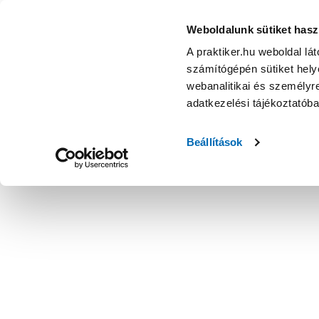
Weboldalunk sütiket hasz
A praktiker.hu weboldal lá
számítógépén sütiket helye
webanalitikai és személyre
adatkezelési tájékoztatób
Beállítások