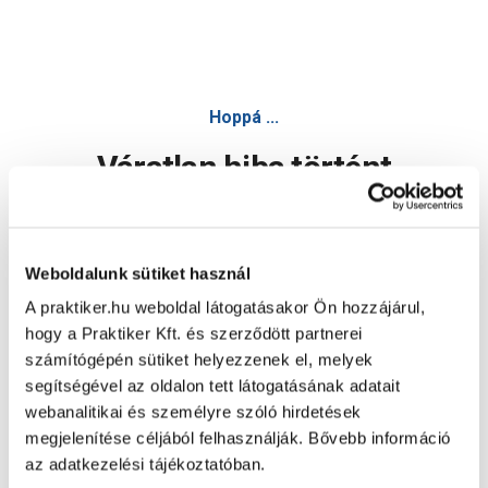
Hoppá ...
Váratlan hiba történt
Dolgozunk a hiba javításán. Egy kis türelmet kérünk.
Weboldalunk sütiket használ
A praktiker.hu weboldal látogatásakor Ön hozzájárul,
Oldal újratöltése
hogy a Praktiker Kft. és szerződött partnerei
számítógépén sütiket helyezzenek el, melyek
segítségével az oldalon tett látogatásának adatait
webanalitikai és személyre szóló hirdetések
megjelenítése céljából felhasználják. Bővebb információ
az adatkezelési tájékoztatóban.