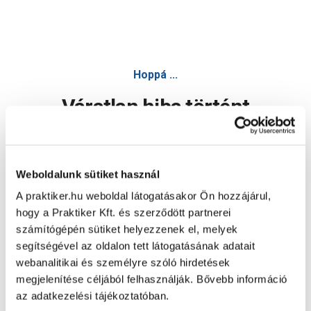
Hoppá ...
Váratlan hiba történt
Dolgozunk a hiba javításán. Egy kis türelmet kérünk.
Weboldalunk sütiket használ
A praktiker.hu weboldal látogatásakor Ön hozzájárul,
Oldal újratöltése
hogy a Praktiker Kft. és szerződött partnerei
számítógépén sütiket helyezzenek el, melyek
segítségével az oldalon tett látogatásának adatait
webanalitikai és személyre szóló hirdetések
megjelenítése céljából felhasználják. Bővebb információ
az adatkezelési tájékoztatóban.