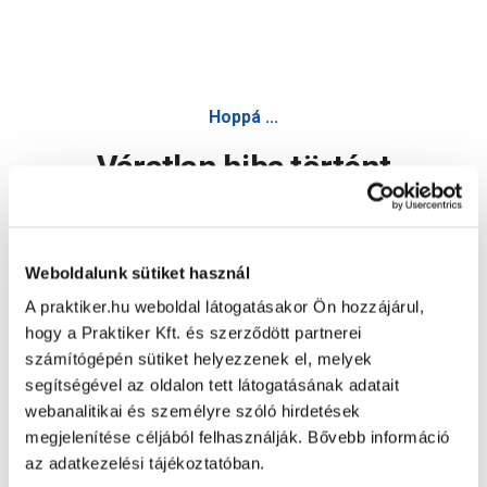
Hoppá ...
Váratlan hiba történt
Dolgozunk a hiba javításán. Egy kis türelmet kérünk.
Weboldalunk sütiket használ
A praktiker.hu weboldal látogatásakor Ön hozzájárul,
Oldal újratöltése
hogy a Praktiker Kft. és szerződött partnerei
számítógépén sütiket helyezzenek el, melyek
segítségével az oldalon tett látogatásának adatait
webanalitikai és személyre szóló hirdetések
megjelenítése céljából felhasználják. Bővebb információ
az adatkezelési tájékoztatóban.