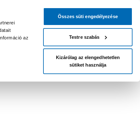
Összes süti engedélyezése
rtnerei
atait
Testre szabás
információ az
Kizárólag az elengedhetetlen
sütiket használja