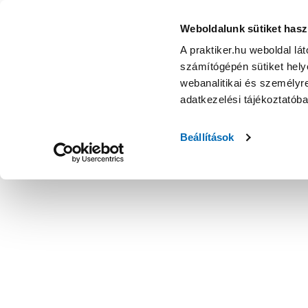
Weboldalunk sütiket hasz
A praktiker.hu weboldal lá
számítógépén sütiket helye
webanalitikai és személyre
adatkezelési tájékoztatób
Beállítások