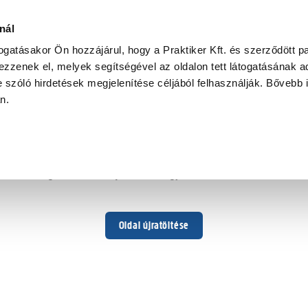
nál
togatásakor Ön hozzájárul, hogy a Praktiker Kft. és szerződött pa
zzenek el, melyek segítségével az oldalon tett látogatásának ad
 szóló hirdetések megjelenítése céljából felhasználják. Bővebb 
Hoppá ...
an.
Váratlan hiba történt
Dolgozunk a hiba javításán. Egy kis türelmet kérünk.
Oldal újratöltése