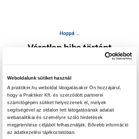
Hoppá ...
Váratlan hiba történt
Dolgozunk a hiba javításán. Egy kis türelmet kérünk.
Weboldalunk sütiket használ
A praktiker.hu weboldal látogatásakor Ön hozzájárul,
Oldal újratöltése
hogy a Praktiker Kft. és szerződött partnerei
számítógépén sütiket helyezzenek el, melyek
segítségével az oldalon tett látogatásának adatait
webanalitikai és személyre szóló hirdetések
megjelenítése céljából felhasználják. Bővebb információ
az adatkezelési tájékoztatóban.