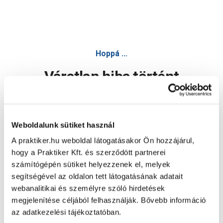
Hoppá ...
Váratlan hiba történt
Dolgozunk a hiba javításán. Egy kis türelmet kérünk.
Weboldalunk sütiket használ
A praktiker.hu weboldal látogatásakor Ön hozzájárul,
Oldal újratöltése
hogy a Praktiker Kft. és szerződött partnerei
számítógépén sütiket helyezzenek el, melyek
segítségével az oldalon tett látogatásának adatait
webanalitikai és személyre szóló hirdetések
megjelenítése céljából felhasználják. Bővebb információ
az adatkezelési tájékoztatóban.