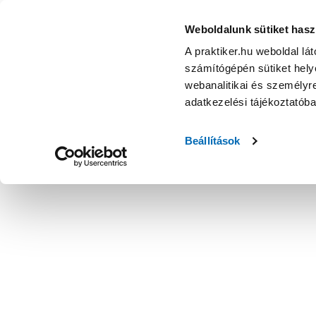
Weboldalunk sütiket hasz
A praktiker.hu weboldal lá
számítógépén sütiket helye
webanalitikai és személyre
adatkezelési tájékoztatób
Beállítások