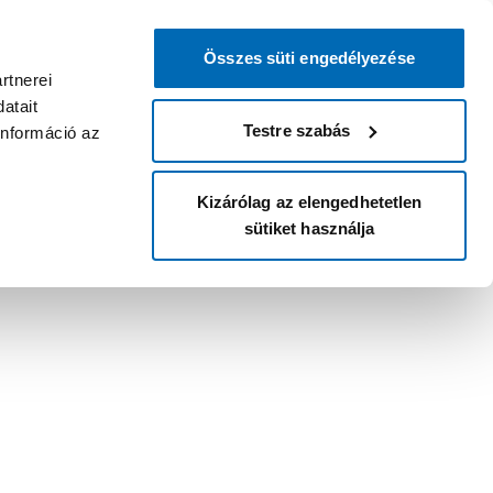
Összes süti engedélyezése
rtnerei
atait
Testre szabás
információ az
Kizárólag az elengedhetetlen
sütiket használja