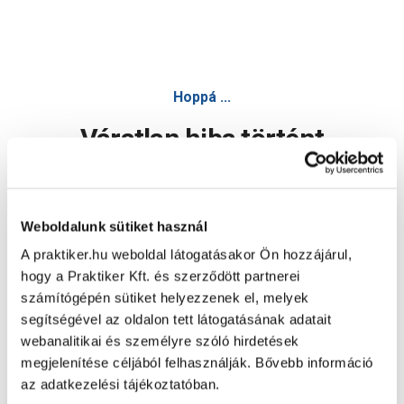
Hoppá ...
Váratlan hiba történt
Dolgozunk a hiba javításán. Egy kis türelmet kérünk.
Weboldalunk sütiket használ
A praktiker.hu weboldal látogatásakor Ön hozzájárul,
Oldal újratöltése
hogy a Praktiker Kft. és szerződött partnerei
számítógépén sütiket helyezzenek el, melyek
segítségével az oldalon tett látogatásának adatait
webanalitikai és személyre szóló hirdetések
megjelenítése céljából felhasználják. Bővebb információ
az adatkezelési tájékoztatóban.