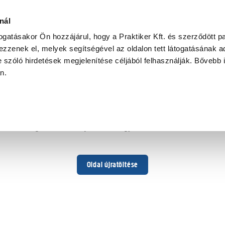
nál
togatásakor Ön hozzájárul, hogy a Praktiker Kft. és szerződött pa
zzenek el, melyek segítségével az oldalon tett látogatásának ad
 szóló hirdetések megjelenítése céljából felhasználják. Bővebb 
Hoppá ...
an.
Váratlan hiba történt
Dolgozunk a hiba javításán. Egy kis türelmet kérünk.
Oldal újratöltése