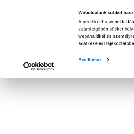
Weboldalunk sütiket hasz
A praktiker.hu weboldal lá
számítógépén sütiket helye
webanalitikai és személyre
adatkezelési tájékoztatób
Beállítások