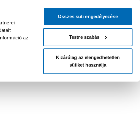
Összes süti engedélyezése
rtnerei
atait
Testre szabás
információ az
Kizárólag az elengedhetetlen
sütiket használja