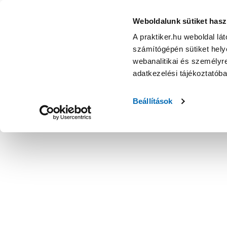
Weboldalunk sütiket hasz
A praktiker.hu weboldal lá
számítógépén sütiket helye
webanalitikai és személyre
adatkezelési tájékoztatób
Beállítások