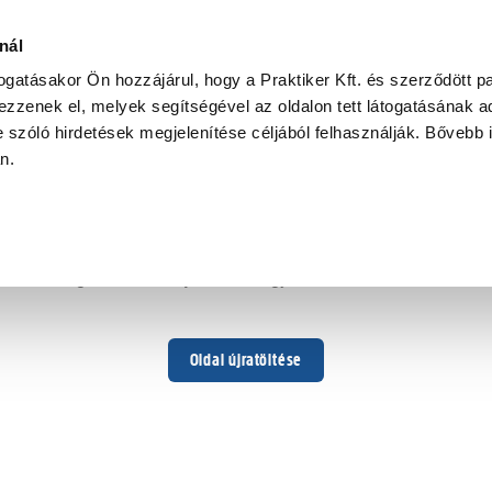
nál
togatásakor Ön hozzájárul, hogy a Praktiker Kft. és szerződött pa
zzenek el, melyek segítségével az oldalon tett látogatásának ad
 szóló hirdetések megjelenítése céljából felhasználják. Bővebb 
Hoppá ...
an.
Váratlan hiba történt
Dolgozunk a hiba javításán. Egy kis türelmet kérünk.
Oldal újratöltése