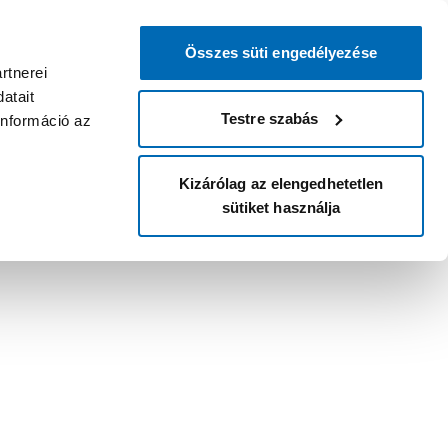
Összes süti engedélyezése
rtnerei
atait
Testre szabás
információ az
Kizárólag az elengedhetetlen
sütiket használja