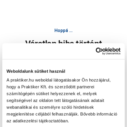
Hoppá ...
Váratlan hiba történt
Dolgozunk a hiba javításán. Egy kis türelmet kérünk.
Weboldalunk sütiket használ
A praktiker.hu weboldal látogatásakor Ön hozzájárul,
Oldal újratöltése
hogy a Praktiker Kft. és szerződött partnerei
számítógépén sütiket helyezzenek el, melyek
segítségével az oldalon tett látogatásának adatait
webanalitikai és személyre szóló hirdetések
megjelenítése céljából felhasználják. Bővebb információ
az adatkezelési tájékoztatóban.